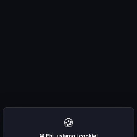
🍪
🍪 Ehi, usiamo i cookie!