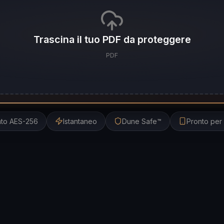
Trascina il tuo PDF da proteggere
PDF
ato AES-256
Istantaneo
Dune Safe™
Pronto per