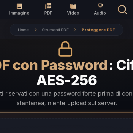
Immagine
PDF
Video
Audio
Home
Strumenti PDF
Proteggere PDF
DF con Password
: C
AES-256
i riservati con una password forte prima di condi
istantanea, niente upload sul server.