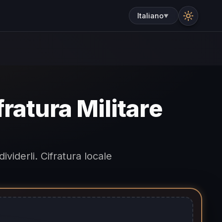
Italiano
▼
ifratura Militare
viderli. Cifratura locale