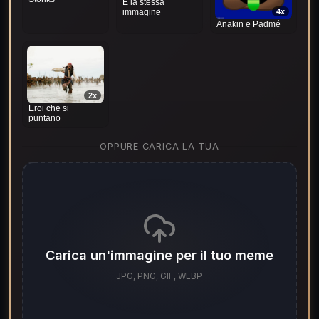
È la stessa
4x
immagine
Anakin e Padmé
2x
Eroi che si
puntano
OPPURE CARICA LA TUA
Carica un'immagine per il tuo meme
JPG, PNG, GIF, WEBP