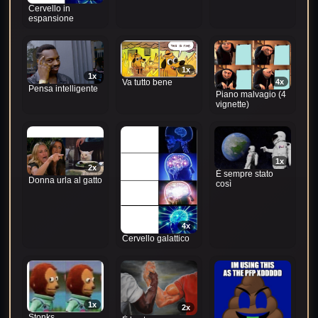
Cervello in
espansione
1x
1x
4x
Va tutto bene
Pensa intelligente
Piano malvagio (4
vignette)
1x
2x
È sempre stato
Donna urla al gatto
così
4x
Cervello galattico
1x
2x
Stonks