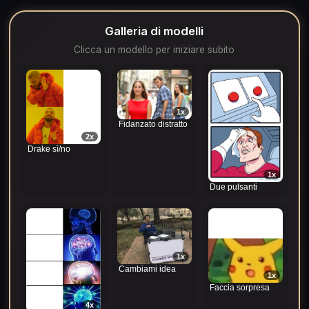
Galleria di modelli
Clicca un modello per iniziare subito
1x
Fidanzato distratto
2x
Drake sì/no
1x
Due pulsanti
1x
Cambiami idea
1x
Faccia sorpresa
4x