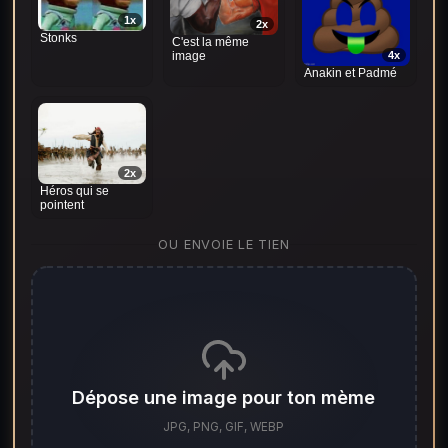
1x
2x
Stonks
C'est la même
4x
image
Anakin et Padmé
2x
Héros qui se
pointent
OU ENVOIE LE TIEN
Dépose une image pour ton mème
JPG, PNG, GIF, WEBP