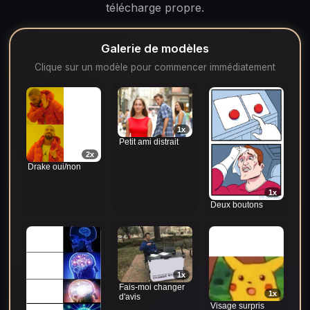
télécharge propre.
Galerie de modèles
Clique sur un modèle pour commencer immédiatement
1x
Petit ami distrait
2x
Drake oui/non
1x
Deux boutons
1x
Fais-moi changer
1x
d'avis
Visage surpris