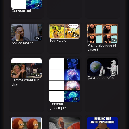
4x
Cerveau qui
grandit
1x
1x
4x
Tout va bien
Astuce maline
Plan diabolique (4
cases)
1x
2x
Ça a toujours été
Femme criant sur
chat
4x
Cerveau
galactique