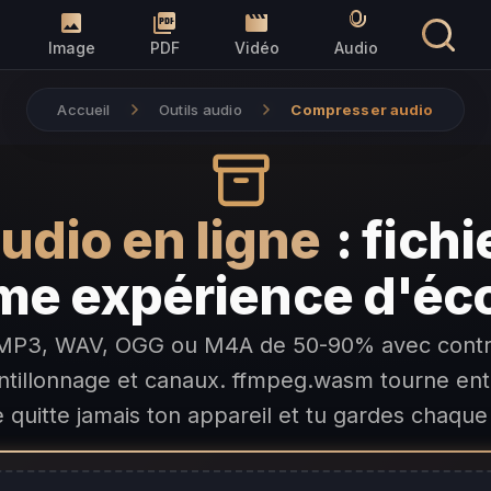
Image
PDF
Vidéo
Audio
Accueil
Outils audio
Compresser audio
dio en ligne
: fichi
e expérience d'éc
s MP3, WAV, OGG ou M4A de 50-90% avec contrôl
ntillonnage et canaux. ffmpeg.wasm tourne ent
e quitte jamais ton appareil et tu gardes chaqu