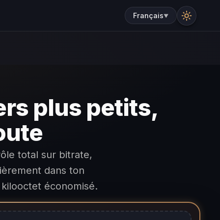
Français
▼
ers plus petits,
oute
e total sur bitrate,
ièrement dans ton
e kilooctet économisé.