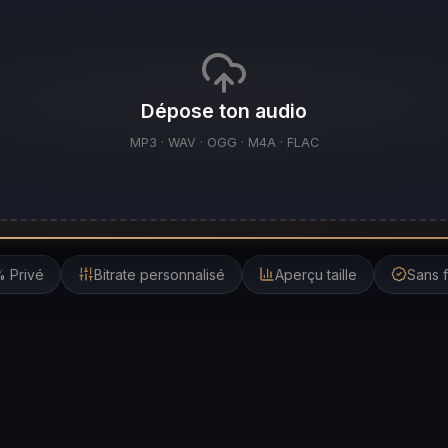
Dépose ton audio
MP3 · WAV · OGG · M4A · FLAC
 Privé
Bitrate personnalisé
Aperçu taille
Sans f