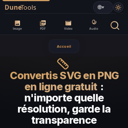
▼
Image
PDF
Vidéo
Audio
Accueil
Convertis SVG en PNG
en ligne gratuit
:
n'importe quelle
résolution, garde la
transparence