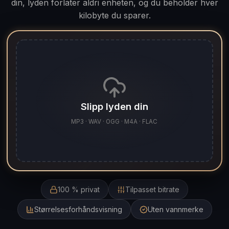
din, lyden forlater aldri enheten, og du beholder hver
kilobyte du sparer.
Slipp lyden din
MP3 · WAV · OGG · M4A · FLAC
100 % privat
Tilpasset bitrate
Størrelsesforhåndsvisning
Uten vannmerke