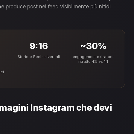
he produce post nel feed visibilmente più nitidi
,
9:16
~30%
Storie e Reel universali
engagement extra per
ritratto 4:5 vs 1:1
del
mmagini Instagram che devi