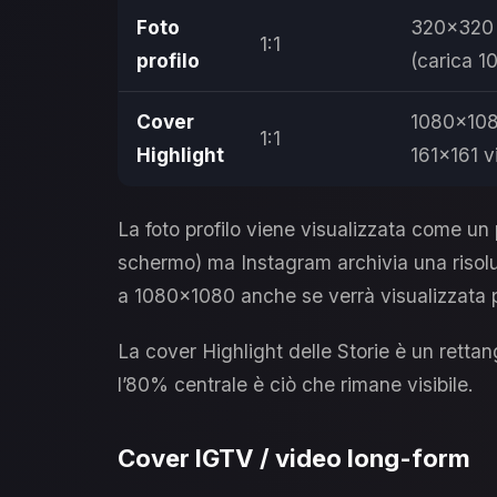
Foto
320×320 v
1:1
profilo
(carica 
Cover
1080×1080
1:1
Highlight
161×161 vi
La foto profilo viene visualizzata come un
schermo) ma Instagram archivia una risoluz
a 1080×1080 anche se verrà visualizzata p
La cover Highlight delle Storie è un rettang
l’80% centrale è ciò che rimane visibile.
Cover IGTV / video long-form