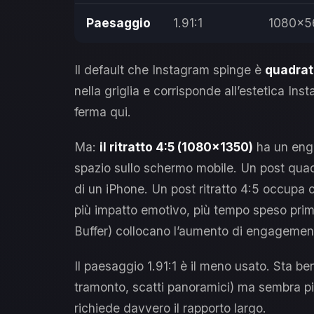
Paesaggio
1.91:1
1080×5
Il default che Instagram spinge è
quadra
nella griglia e corrisponde all’estetica Ins
ferma qui.
Ma:
il ritratto 4:5 (1080×1350)
ha un enga
spazio sullo schermo mobile. Un post quad
di un iPhone. Un post ritratto 4:5 occupa c
più impatto emotivo, più tempo speso prima 
Buffer) collocano l’aumento di engageme
Il paesaggio 1.91:1 è il meno usato. Sta be
tramonto, scatti panoramici) ma sembra pi
richiede davvero il rapporto largo.