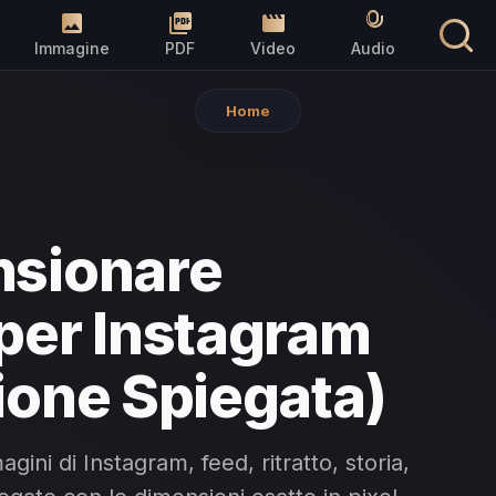
Immagine
PDF
Video
Audio
Home
nsionare
per Instagram
ione Spiegata)
gini di Instagram, feed, ritratto, storia,