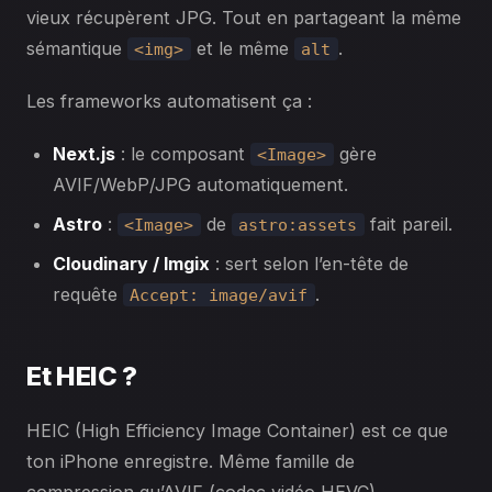
vieux récupèrent JPG. Tout en partageant la même
sémantique
et le même
.
<img>
alt
Les frameworks automatisent ça :
Next.js
: le composant
gère
<Image>
AVIF/WebP/JPG automatiquement.
Astro
:
de
fait pareil.
<Image>
astro:assets
Cloudinary / Imgix
: sert selon l’en-tête de
requête
.
Accept: image/avif
Et HEIC ?
HEIC (High Efficiency Image Container) est ce que
ton iPhone enregistre. Même famille de
compression qu’AVIF (codec vidéo HEVC).