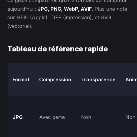
Ce guide compare les quatre formats qui comptent
aujourd’hui :
JPG, PNG, WebP, AVIF
. Plus une note
sur HEIC (Apple), TIFF (impression), et SVG
(vectoriel).
Tableau de référence rapide
Format
Compression
Transparence
Anim
JPG
Avec perte
Non
Non