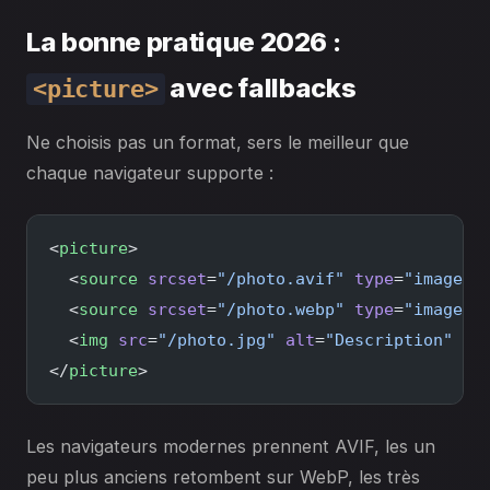
La bonne pratique 2026 :
avec fallbacks
<picture>
Ne choisis pas un format, sers le meilleur que
chaque navigateur supporte :
<
picture
>
  <
source
 srcset
=
"/photo.avif"
 type
=
"image/a
  <
source
 srcset
=
"/photo.webp"
 type
=
"image/w
  <
img
 src
=
"/photo.jpg"
 alt
=
"Description"
 wi
</
picture
>
Les navigateurs modernes prennent AVIF, les un
peu plus anciens retombent sur WebP, les très