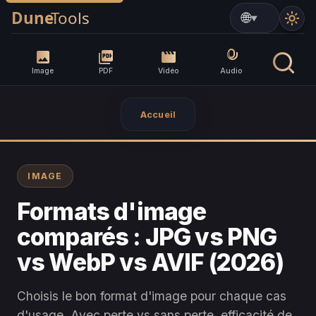
▼
Image
PDF
Vidéo
Audio
Accueil
IMAGE
Formats d'image
comparés : JPG vs PNG
vs WebP vs AVIF (2026)
Choisis le bon format d'image pour chaque cas
d'usage. Avec perte vs sans perte, efficacité de