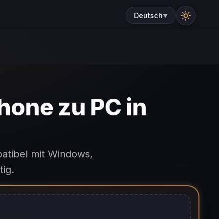
Deutsch
▼
Phone zu PC in
patibel mit Windows,
tig.