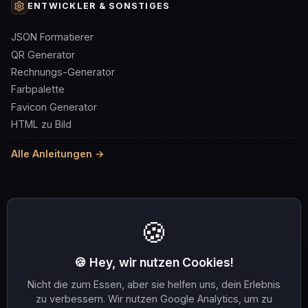
ENTWICKLER & SONSTIGES
JSON Formatierer
QR Generator
Rechnungs-Generator
Farbpalette
Favicon Generator
HTML zu Bild
Alle Anleitungen →
🍪
WEITERE RESSOURCEN
Auf 100KB komprimieren
Auf 1MB komprimieren
🍪 Hey, wir nutzen Cookies!
1080×1080
OG 1200×630
1920×1080
Nicht die zum Essen, aber sie helfen uns, dein Erlebnis
zu verbessern. Wir nutzen Google Analytics, um zu
PNG zu JPG
JPG zu PNG
JPG zu WebP