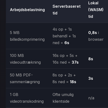
Lokal
Serverbaseret
Arbejdsbelastning
(WASM)
tid
tid
4s op + 1s
5 MB
0,8s
i
behandl + 1s
billedkomprimering
browser
ned =
6s
100 MB
16s op + 5s +
8s
videoudtrækning
16s ned =
37s
50 MB PDF-
8s op + 2s +
3s
sammenlægning
8s ned =
18s
1 GB
Ofte umulig
n/a
videotranskodning
klientside