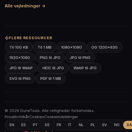
Alle vejledninger →
FLERE RESSOURCER
Til 100 KB
Til 1 MB
1080×1080
OG 1200×630
1920×1080
PNG til JPG
JPG til PNG
JPG til WebP
HEIC til JPG
WebP til JPG
SVG til PNG
PDF til 1 MB
© 2026 DuneTools. Alle rettigheder forbeholdes.
Privatliv
Vilkår
Cookies
Cookieindstillinger
EN
ES
PT
DE
FR
IT
NL
PL
SV
NO
DA