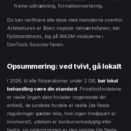
frame-udtrækning, formatkonvertering.
Du kan verificere alle disse med metoderne ovenfor.
Arkitekturen er åben: inspicér netværksfanen, kør
flytilstandstests, kig på WASM-modulerne i
DevTools Sources-fanen.
Opsummering: ved tvivl, gå lokalt
I 2026, til alle filoperationer under 2 GB,
bør lokal
behandling være din standard
. Privatlivsfordelene
er reelle (ingen data forlader nogensinde din
enhed), de juridiske fordele er reelle (de fleste
reguleringer gælder ikke, hvis ingen tredjepart er
involveret), ydelsen er konkurrencedygtig eller
bedre, og omkostningen er den samme (de fleste