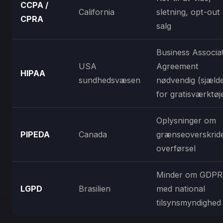
CCPA /
California
sletning, opt-out 
CPRA
salg
Business Associa
USA
Agreement
HIPAA
sundhedsvæsen
nødvendig (sjæld
for gratisværktøj
Oplysninger om
PIPEDA
Canada
grænseoverskrid
overførsel
Minder om GDPR
LGPD
Brasilien
med national
tilsynsmyndighed