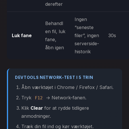
derefter
Ingen
Behandl
“seneste
en fil, luk
Luk fane
filer”, ingen
30s
fane,
serverside-
åbn igen
historik
DEVTOOLS NETWORK-TEST I 5 TRIN
Åbn værktøjet i Chrome / Firefox / Safari.
Tryk
→ Network-fanen.
F12
Klik
Clear
for at rydde tidligere
anmodninger.
Træk din fil ind og kør værktøjet.