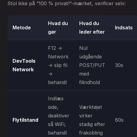
Stol ikke på “100 % privat!”-mærket, verificer selv:
Hvad du
Hvad du
Metode
Indsats
gør
leder efter
F12 →
Nul
Network
udgående
DevTools
→ slip fil
POST/PUT
30s
Network
→
med
behandl
filindhold
Indlæs
side,
Værktøjet
deaktiver
virker
Flytilstand
60s
så WiFi,
stadig efter
behandl
frakobling