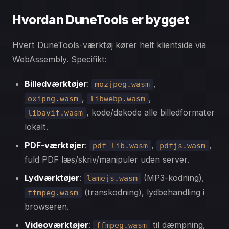
Hvordan DuneTools er bygget
Hvert DuneTools-værktøj kører helt klientside via
WebAssembly. Specifikt:
Billedværktøjer
:
,
mozjpeg.wasm
,
,
oxipng.wasm
libwebp.wasm
, kode/dekode alle billedformater
libavif.wasm
lokalt.
PDF-værktøjer
:
,
,
pdf-lib.wasm
pdfjs.wasm
fuld PDF læs/skriv/manipuler uden server.
Lydværktøjer
:
(MP3-kodning),
lamejs.wasm
(transkodning), lydbehandling i
ffmpeg.wasm
browseren.
Videoværktøjer
:
til dæmpning,
ffmpeg.wasm