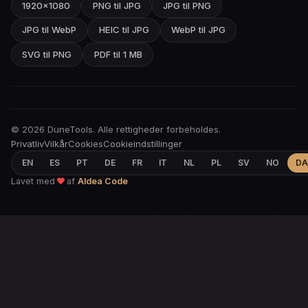
1920×1080
PNG til JPG
JPG til PNG
JPG til WebP
HEIC til JPG
WebP til JPG
SVG til PNG
PDF til 1 MB
© 2026 DuneTools. Alle rettigheder forbeholdes.
Privatliv
Vilkår
Cookies
Cookieindstillinger
EN
ES
PT
DE
FR
IT
NL
PL
SV
NO
DA
Lavet med
af
Aldea Code