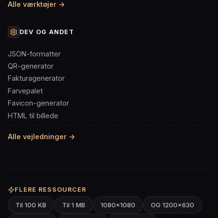
Alle værktøjer →
DEV OG ANDET
JSON-formatter
QR-generator
Fakturagenerator
Farvepalet
Favicon-generator
HTML til billede
Alle vejledninger →
FLERE RESSOURCER
Til 100 KB
Til 1 MB
1080×1080
OG 1200×630