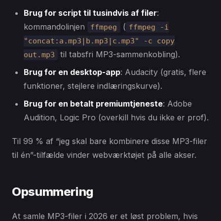
Brug for script til tusindvis af filer
:
kommandolinjen
(
ffmpeg
ffmpeg -i
"concat:a.mp3|b.mp3|c.mp3" -c copy
til tabsfri MP3-sammenkobling).
out.mp3
Brug for en desktop-app
: Audacity (gratis, flere
funktioner, stejlere indlæringskurve).
Brug for en betalt premiumtjeneste
: Adobe
Audition, Logic Pro (overkill hvis du ikke er prof).
Til 99 % af “jeg skal bare kombinere disse MP3-filer
til én”-tilfælde vinder webværktøjet på alle akser.
Opsummering
At samle MP3-filer i 2026 er et løst problem, hvis