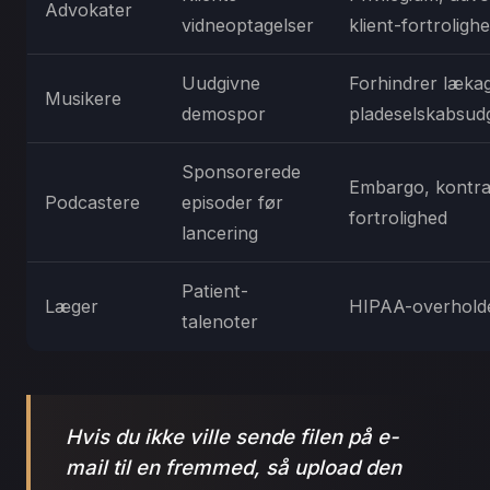
Advokater
vidneoptagelser
klient-fortroligh
Uudgivne
Forhindrer lækag
Musikere
demospor
pladeselskabsudg
Sponsorerede
Embargo, kontrak
Podcastere
episoder før
fortrolighed
lancering
Patient-
Læger
HIPAA-overhold
talenoter
Hvis du ikke ville sende filen på e-
mail til en fremmed, så upload den