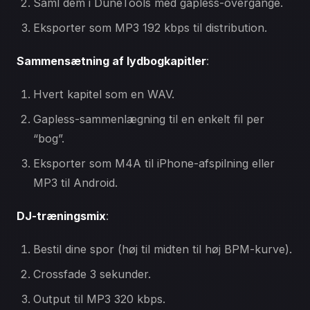
Saml dem i DuneTools med gapless-overgange.
Eksporter som MP3 192 kbps til distribution.
Sammensætning af lydbogkapitler
:
Hvert kapitel som en WAV.
Gapless-sammenlægning til en enkelt fil per
“bog”.
Eksporter som M4A til iPhone-afspilning eller
MP3 til Android.
DJ-træningsmix
:
Bestil dine spor (høj til midten til høj BPM-kurve).
Crossfade 3 sekunder.
Output til MP3 320 kbps.