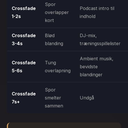
Spor
Crossfade
Podcast intro til
overlapper
1-2s
indhold
kort
Crossfade
Blød
DJ-mix,
3-4s
blanding
træningsspillelister
Ambient musik,
Crossfade
Tung
bevidste
5-6s
overlapning
blandinger
Spor
Crossfade
smelter
Undgå
7s+
sammen