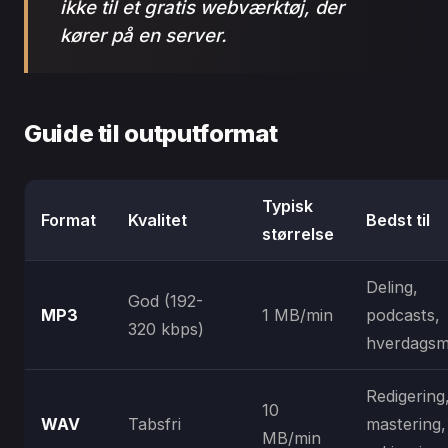
ikke til et gratis webværktøj, der
kører på en server.
Guide til outputformat
Typisk
Format
Kvalitet
Bedst til
størrelse
Deling,
God (192-
MP3
1 MB/min
podcasts,
320 kbps)
hverdagsm
Redigering
10
WAV
Tabsfri
mastering,
MB/min