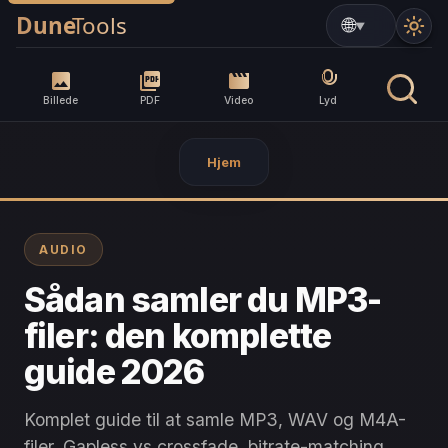
▼
Billede
PDF
Video
Lyd
Hjem
AUDIO
Sådan samler du MP3-
filer: den komplette
guide 2026
Komplet guide til at samle MP3, WAV og M4A-
filer. Gapless vs crossfade, bitrate-matching,