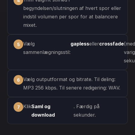
begyndelsen/slutningen af hvert spor eller
indstil volumen per spor for at balancere
mixet.
Vælg
gapless
eller
crossfade
(me
sammenlægningsstil:
varig
seku
Vælg outputformat og bitrate. Til deling:
MP3 256 kbps. Til senere redigering: WAV.
Klik
Saml og
. Færdig på
download
sekunder.