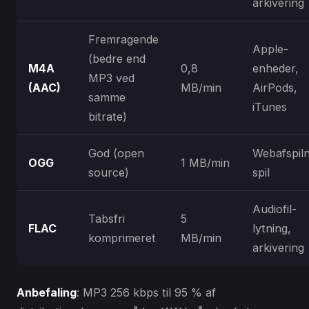
arkivering
Fremragende
Apple-
(bedre end
M4A
0,8
enheder,
MP3 ved
(AAC)
MB/min
AirPods,
samme
iTunes
bitrate)
God (open
Webafspiln
OGG
1 MB/min
source)
spil
Audiofil-
Tabsfri
5
FLAC
lytning,
komprimeret
MB/min
arkivering
Anbefaling
: MP3 256 kbps til 95 % af