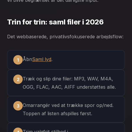
vil blive begrænset af det dårligste input.
Trin for trin: saml filer i 2026
Det webbaserede, privatlivsfokuserede arbejdsflow:
Åbn
Saml lyd
.
Træk og slip dine filer: MP3, WAV, M4A,
OGG, FLAC, AAC, AIFF understøttes alle.
Omarrangér ved at trække spor op/ned.
Toppen af listen afspilles først.
Trim valgfrit stilhed i