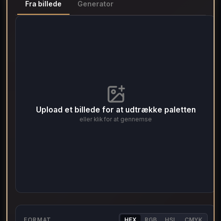
Fra billede
Generator
Upload et billede for at udtrække paletten
eller klik for at gennemse
FORMAT
HEX
RGB
HSL
CMYK