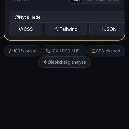
Nyt billede
CSS
Tailwind
JSON
100% privat
HEX / RGB / HSL
CSS-eksport
Øjeblikkelig analyse