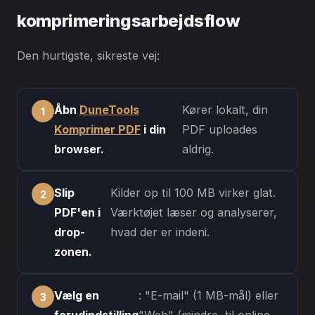
komprimeringsarbejdsflow
Den hurtigste, sikreste vej:
Åbn
DuneTools
Kører lokalt, din
Komprimer PDF
i din
PDF uploades
browser.
aldrig.
Slip
Kilder op til 100 MB virker glat.
PDF'en i
Værktøjet læser og analyserer,
drop-
hvad der er indeni.
zonen.
Vælg en
: "E-mail" (1 MB-mål) eller