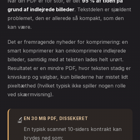
Når din PDF er for stor, er det
95 % af tiden på
grund af indlejrede billeder
. Tekstdelen er sjældent
problemet, den er allerede så kompakt, som den
kan være.
Det er fremragende nyheder for komprimering: en
smart komprimerer kan omkomprimere indlejrede
billeder, samtidig med at teksten lades helt urørt.
Resultatet er en mindre PDF, hvor teksten stadig er
knivskarp og valgbar, kun billederne har mistet lidt
pixeltæthed (hvilket typisk ikke spiller nogen rolle
ved skærmvisning).
🔬
EN 30 MB PDF, DISSEKERET
En typisk scannet 10-siders kontrakt kan
brydes ned som: