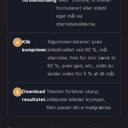
forudindstilling
"Web" (mindre, til online-
formularer) eller indstil
eget mål via
størrelsessliderne.
Klik
Algoritmen itererer: prøv
komprimer.
billedkvalitet ved 90 %, mål
størrelse, hvis for stor sænk til
80 %, prøv igen, etc., indtil du
lander inden for 5 % af dit mål.
Download
Teksten forbliver skarp,
resultatet.
indlejrede billeder krymper,
filen passer din e-mailgrænse.