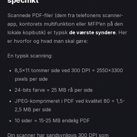
specifikt
Scannede PDF-filer (dem fra telefonens scanner-
app, kontorets multifunktion eller MFP’en på den
lokale kopibutik) er typisk
de værste syndere
. Her
er hvorfor og hvad man skal gøre:
En typisk scanning:
8,5×11 tommer side ved 300 DPI = 2550×3300
pixels per side
24-bits farve = 25 MB rå per side
JPEG-komprimeret i PDF ved kvalitet 80 = 1,5-
2,5 MB per side
10 sider = 15-25 MB endelig PDF
Din scanner har sandsynligvis 300 DPI som