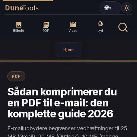
▼
Billede
PDF
Video
Lyd
Hjem
PDF
Sådan komprimerer du
en PDF til e-mail: den
komplette guide 2026
E-mailudbydere begrænser vedhæftninger til 25
MB (Gmail), 20 MB (Outlook), 10 MB (mange