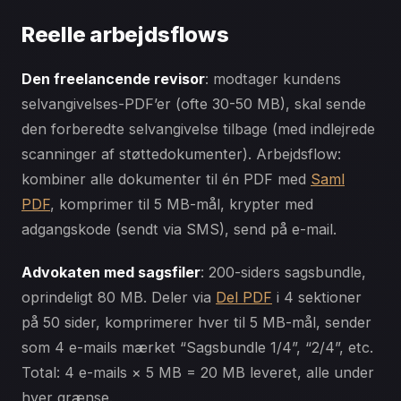
Reelle arbejdsflows
Den freelancende revisor
: modtager kundens
selvangivelses-PDF’er (ofte 30-50 MB), skal sende
den forberedte selvangivelse tilbage (med indlejrede
scanninger af støttedokumenter). Arbejdsflow:
kombiner alle dokumenter til én PDF med
Saml
PDF
, komprimer til 5 MB-mål, krypter med
adgangskode (sendt via SMS), send på e-mail.
Advokaten med sagsfiler
: 200-siders sagsbundle,
oprindeligt 80 MB. Deler via
Del PDF
i 4 sektioner
på 50 sider, komprimerer hver til 5 MB-mål, sender
som 4 e-mails mærket “Sagsbundle 1/4”, “2/4”, etc.
Total: 4 e-mails × 5 MB = 20 MB leveret, alle under
hver grænse.