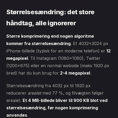
Størrelsesændring: det store
håndtag, alle ignorerer
Større komprimering end nogen algoritme
kommer fra størrelsesændring
. Et 4032×3024 px
iPhone-billede (typisk for en moderne telefon) er
12
megapixel
. Til Instagram (1080×1080), Twitter
(1200×675) eller en normal webside (maks 1920 px
bred) har du kun brug for
2-4 megapixel
.
Størrelsesændring fra 4032 px til 1920 px
reducerer
arealet
med 77 %, og filvægten følger
arealet.
Et 4 MB-billede bliver til 900 KB blot ved
størrelsesændring, før nogen komprimering
anvendes
.