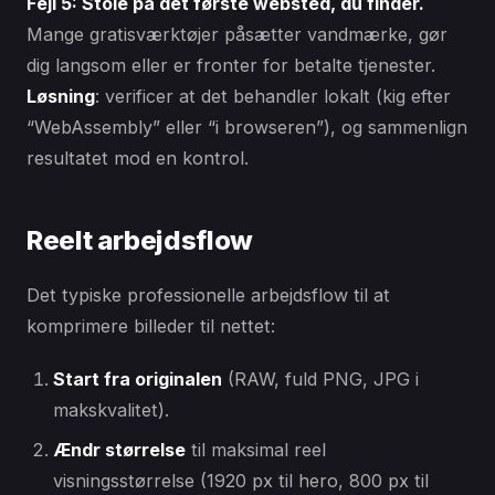
Fejl 5: Stole på det første websted, du finder.
Mange gratisværktøjer påsætter vandmærke, gør
dig langsom eller er fronter for betalte tjenester.
Løsning
: verificer at det behandler lokalt (kig efter
“WebAssembly” eller “i browseren”), og sammenlign
resultatet mod en kontrol.
Reelt arbejdsflow
Det typiske professionelle arbejdsflow til at
komprimere billeder til nettet:
Start fra originalen
(RAW, fuld PNG, JPG i
makskvalitet).
Ændr størrelse
til maksimal reel
visningsstørrelse (1920 px til hero, 800 px til