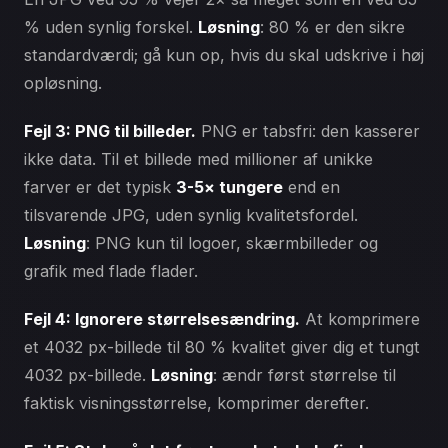
% uden synlig forskel.
Løsning
: 80 % er den sikre
standardværdi; gå kun op, hvis du skal udskrive i høj
opløsning.
Fejl 3: PNG til billeder.
PNG er tabsfri: den kasserer
ikke data. Til et billede med millioner af unikke
farver er det typisk
3-5× tungere
end en
tilsvarende JPG, uden synlig kvalitetsfordel.
Løsning
: PNG kun til logoer, skærmbilleder og
grafik med flade flader.
Fejl 4: Ignorere størrelsesændring.
At komprimere
et 4032 px-billede til 80 % kvalitet giver dig et tungt
4032 px-billede.
Løsning
: ændr først størrelse til
faktisk visningsstørrelse, komprimer derefter.