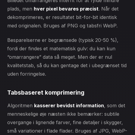
Billedet omarrangeres internt for at fylde mindre
plads, men
hver pixel bevares præcist
. Når det
dekomprimeres, er resultatet bit-for-bit identisk
med originalen. Bruges af PNG og tabsfri WebP.
Besparelserne er begrænsede (typisk 20-50 %),
fordi der findes et matematisk gulv: du kan kun
“omarrangere” data så meget. Men der er nul
kvalitetstab, så du kan gentage det i ubegrænset tid
uden forringelse.
Tabsbaseret komprimering
Algoritmen
kasserer bevidst information
, som det
menneskelige øje næsten ikke bemærker: subtile
overgange i lignende farver, fine detaljer i skygger,
små variationer i flade flader. Bruges af JPG, WebP-