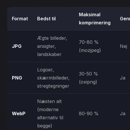
Maksimal
Format
Bedst til
Gen
komprimering
Ægte billeder,
70-80 %
JPG
ansigter,
Nej
(mozjpeg)
landskaber
Logoer,
30-50 %
PNG
skærmbilleder,
Ja
(oxipng)
stregtegninger
Næsten alt
(moderne
WebP
80-90 %
Ja
alternativ til
begge)