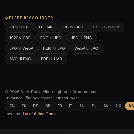
FLERE RESSOURCER
Til 100 KB
Til 1 MB
1080×1080
OG 1200×630
1920×1080
PNG til JPG
JPG til PNG
JPG til WebP
HEIC til JPG
WebP til JPG
SVG til PNG
PDF til 1 MB
© 2026 DuneTools. Alle rettigheder forbeholdes.
Privatliv
Vilkår
Cookies
Cookieindstillinger
EN
ES
PT
DE
FR
IT
NL
PL
SV
NO
DA
Lavet med
af
Aldea Code