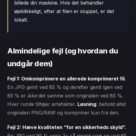
billede din maskine. Hvis det behandler
øjeblikkeligt, efter at filen er sluppet, er det
lokalt.
Almindelige fejl (og hvordan du
undgår dem)
Fejl 1: Omkomprimere en allerede komprimeret fil.
En JPG gemt ved 85 % og derefter gemt igen ved
85 % er
ikke
det samme som originalen ved 85 %.
Hver runde tilføjer artefakter.
Løsning
: behold altid
originalen PNG/RAW og komprimer kun fra den.
Fejl 2: Hæve kvaliteten “for en sikkerheds skyld”.
En JPG ved 95 % vejer 2× så meget som en ved 85