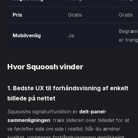
Pris
Gratis
Gratis
Begræns
Mobilvenlig
Ja
er trang
Hvor Squoosh vinder
1. Bedste UX til forhåndsvisning af enkelt
billede på nettet
Squooshs signaturfunktion er
delt-panel-
sammenligningen
: træk slideren over billedet for at
se før/efter side om side i realtid. Når du ændrer
kvalitet, opdateres forhåndsvisningen øjeblikkeligt.