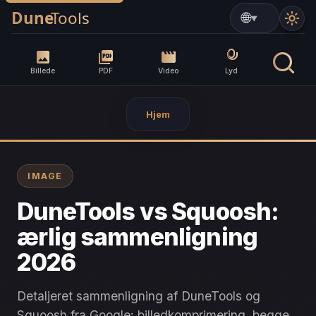
▼
Billede
PDF
Video
Lyd
Hjem
IMAGE
DuneTools vs Squoosh:
ærlig sammenligning
2026
Detaljeret sammenligning af DuneTools og
Squoosh fra Google: billedkomprimering, begge