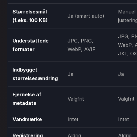
Størrelsesmål
Manuel
Ja (smart auto)
(f.eks. 100 KB)
justerin
JPG, P
Understøttede
JPG, PNG,
WebP, A
formater
WebP, AVIF
JXL, O
Indbygget
Ja
Ja
størrelsesændring
Fjernelse af
Valgfrit
Valgfrit
metadata
Vandmærke
Intet
Intet
Registrering
Aldrig
Aldrig