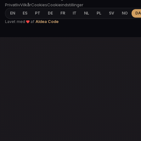
Privatliv
Vilkår
Cookies
Cookieindstillinger
EN
ES
PT
DE
FR
IT
NL
PL
SV
NO
DA
Lavet med
af
Aldea Code