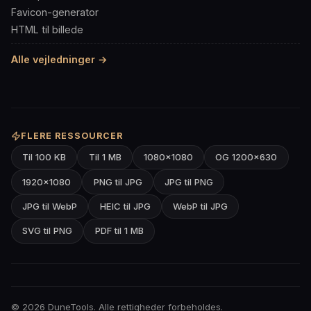
Favicon-generator
HTML til billede
Alle vejledninger →
FLERE RESSOURCER
Til 100 KB
Til 1 MB
1080×1080
OG 1200×630
1920×1080
PNG til JPG
JPG til PNG
JPG til WebP
HEIC til JPG
WebP til JPG
SVG til PNG
PDF til 1 MB
© 2026 DuneTools. Alle rettigheder forbeholdes.