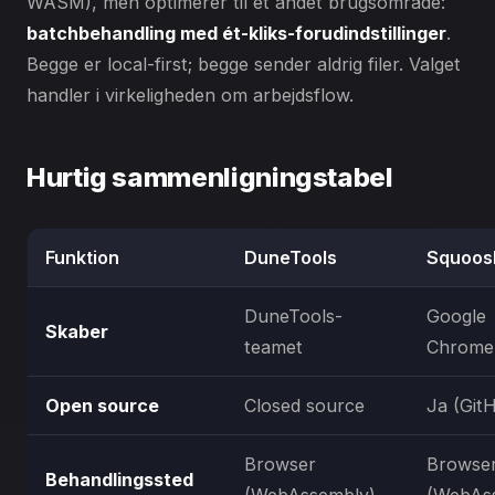
WASM), men optimerer til et andet brugsområde:
batchbehandling med ét-kliks-forudindstillinger
.
Begge er local-first; begge sender aldrig filer. Valget
handler i virkeligheden om arbejdsflow.
Hurtig sammenligningstabel
Funktion
DuneTools
Squoos
DuneTools-
Google
Skaber
teamet
Chrome
Open source
Closed source
Ja (Git
Browser
Browse
Behandlingssted
(WebAssembly)
(WebAs