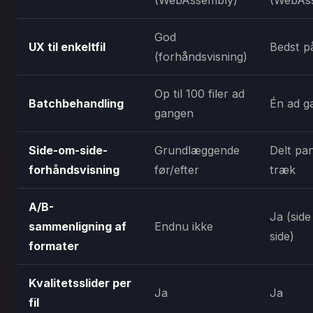
God
UX til enkeltfil
Bedst p
(forhåndsvisning)
Op til 100 filer ad
Batchbehandling
Én ad g
gangen
Side-om-side-
Grundlæggende
Delt pa
forhåndsvisning
før/efter
træk
A/B-
Ja (sid
sammenligning af
Endnu ikke
side)
formater
Kvalitetsslider per
Ja
Ja
fil