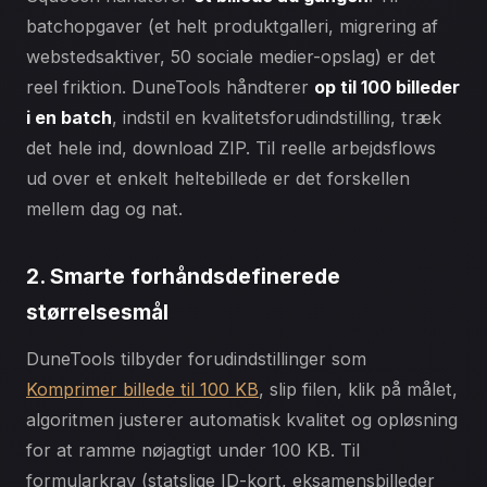
batchopgaver (et helt produktgalleri, migrering af
webstedsaktiver, 50 sociale medier-opslag) er det
reel friktion. DuneTools håndterer
op til 100 billeder
i en batch
, indstil en kvalitetsforudindstilling, træk
det hele ind, download ZIP. Til reelle arbejdsflows
ud over et enkelt heltebillede er det forskellen
mellem dag og nat.
2. Smarte forhåndsdefinerede
størrelsesmål
DuneTools tilbyder forudindstillinger som
Komprimer billede til 100 KB
, slip filen, klik på målet,
algoritmen justerer automatisk kvalitet og opløsning
for at ramme nøjagtigt under 100 KB. Til
formularkrav (statslige ID-kort, eksamensbilleder