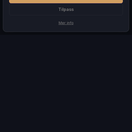
Tilpass
Mer info
STEG
Slik konverterer du TIFF til