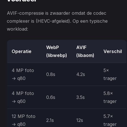
AVIF-compressie is zwaarder omdat de codec
complexer is (HEVC-afgeleid). Op een typische
workload:
WebP
AVIF
Operatie
Verschil
(libwebp)
(libaom)
4 MP foto
5×
0.8s
4.2s
→ q80
trager
4 MP foto
5.8×
0.6s
3.5s
→ q60
trager
12 MP foto
5.7×
2.1s
12s
→ q80
trager