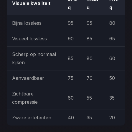
Visuele kwaliteit
q
q
q
Bijna lossless
95
95
80
Visueel lossless
90
85
65
Scherp op normaal
85
80
60
kijken
Aanvaardbaar
75
70
50
Zichtbare
60
55
35
compressie
Zware artefacten
40
35
20