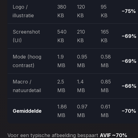
Logo /
380
120
95
−75%
illustratie
KB
KB
KB
Screenshot
540
210
165
−69%
(UI)
KB
KB
KB
Mode (hoog
1.9
0.95
0.58
−69%
contrast)
MB
MB
MB
Macro /
2.5
1.4
0.85
−66%
natuurdetail
MB
MB
MB
1.86
0.97
0.61
Gemiddelde
−70%
MB
MB
MB
Voor een typische afbeelding bespaart
AVIF ~70%