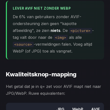
LEVER AVIF NIET ZONDER WEBP
De 6% van gebruikers zonder AVIF-
ondersteuning zien geen "kapotte
afbeelding", ze zien
niets
. De
-
<picture>
tag valt door naar de
als alle
<img>
-vermeldingen falen. Voeg altijd
<source>
WebP (of JPG) toe als vangnet.
Kwaliteitsknop-mapping
Het getal dat je in q= zet voor AVIF mapt niet naar
JPG/WebP. Ruwe equivalenten:
JPG
WebP
AVIF