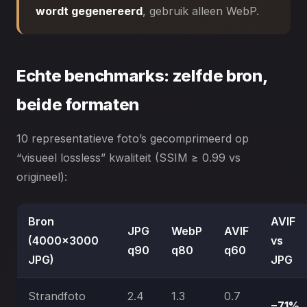
wordt gegenereerd
, gebruik alleen WebP.
Echte benchmarks: zelfde bron,
beide formaten
10 representatieve foto’s gecomprimeerd op
“visueel lossless” kwaliteit (SSIM ≥ 0.99 vs
origineel):
Bron
AVIF
JPG
WebP
AVIF
(4000×3000
vs
q90
q80
q60
JPG)
JPG
Strandfoto
2.4
1.3
0.7
−71%