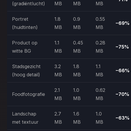
(gradiëntlucht)
MB
MB
MB
Portret
1.8
0.9
0.55
−69%
(huidtinten)
MB
MB
MB
Product op
1.1
0.45
0.28
−75%
witte BG
MB
MB
MB
Stadsgezicht
3.2
1.8
1.1
−66%
(hoog detail)
MB
MB
MB
2.1
1.0
0.62
Foodfotografie
−70%
MB
MB
MB
Landschap
2.7
1.6
1.0
−63%
met textuur
MB
MB
MB