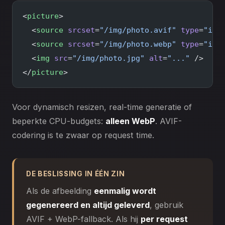
<
picture
>
  <
source
 srcset
=
"/img/photo.avif"
 type
=
"ima
  <
source
 srcset
=
"/img/photo.webp"
 type
=
"ima
  <
img
 src
=
"/img/photo.jpg"
 alt
=
"..."
 />
</
picture
>
Voor dynamisch resizen, real-time generatie of
beperkte CPU-budgets:
alleen WebP
. AVIF-
codering is te zwaar op request time.
DE BESLISSING IN ÉÉN ZIN
Als de afbeelding
eenmalig wordt
gegenereerd en altijd geleverd
, gebruik
AVIF + WebP-fallback. Als hij
per request