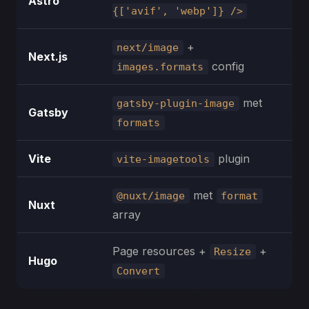
Astro
{['avif', 'webp']} />
+
next/image
Next.js
config
images.formats
met
gatsby-plugin-image
Gatsby
formats
Vite
plugin
vite-imagetools
met
@nuxt/image
format
Nuxt
array
Page resources +
+
Resize
Hugo
Convert