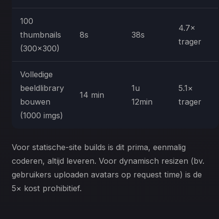
100
4.7×
thumbnails
8s
38s
trager
(300×300)
Volledige
beeldlibrary
1u
5.1×
14 min
bouwen
12min
trager
(1000 imgs)
Voor statische-site builds is dit prima, eenmalig
coderen, altijd leveren. Voor dynamisch resizen (bv.
gebruikers uploaden avatars op request time) is de
5× kost prohibitief.