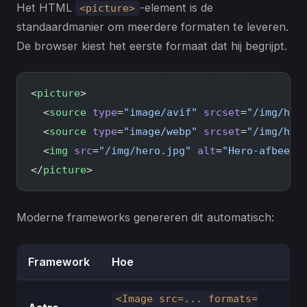
Het HTML
-element is de
<picture>
standaardmanier om meerdere formaten te leveren.
De browser kiest het eerste formaat dat hij begrijpt.
<
picture
>
  <
source
 type
=
"image/avif"
 srcset
=
"/img/her
  <
source
 type
=
"image/webp"
 srcset
=
"/img/her
  <
img
 src
=
"/img/hero.jpg"
 alt
=
"Hero-afbeeld
</
picture
>
Moderne frameworks genereren dit automatisch:
Framework
Hoe
<Image src=... formats=