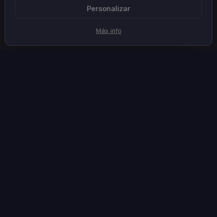
Personalizar
Más info
¿Listo para empezar?
Sin registro, sin marca de agua, sin subir archivos.
Elige una herramienta y empieza.