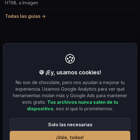
HTML a Imagen
Todas las guías →
MÁS RECURSOS
🍪
Comprimir a 100KB
Comprimir a 1MB
Redim. 1080×1080
OG 1200×630
🍪 ¡Ey, usamos cookies!
No son de chocolate, pero nos ayudan a mejorar tu
Redim. 1920×1080
PNG a JPG
JPG a PNG
experiencia. Usamos Google Analytics para ver qué
JPG a WebP
HEIC a JPG
WebP a JPG
herramientas molan más y Google Ads para mantener
esto gratis.
Tus archivos nunca salen de tu
SVG a PNG
PDF a 1MB
dispositivo
, eso sí que lo prometemos.
Solo las necesarias
¡Vale, todas!
© 2026 DuneTools. Todos los derechos reservados.