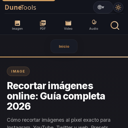
▼
Imagen
PDF
Video
Audio
Inicio
IMAGE
Recortar imágenes
online: Guía completa
2026
Cómo recortar imágenes al píxel exacto para
Instagram, YouTube, Twitter y web. Presets,