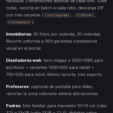
necesitas 3 dimensiones distintas de cada foto. Sube
todas, recorta en batch a cada ratio, descarga ZIP
con tres carpetas (
,
,
/instagram/
/tiktok/
).
/linkedin/
Inmobiliarias
: 50 fotos por vivienda, 20 viviendas.
Recorte uniforme a 16:9 garantiza consistencia
visual en el portal.
Diseñadores web
: hero images a 1920×1080 para
escritorio + variantes 1200×800 para tablet +
750×500 para móvil. Mismo recorte, tres exports.
Profesores
: capturas de pantalla para slides,
recortar la zona relevante elimina distracciones.
Padres
: foto familiar para impresión 10×15 cm (ratio
3:2) o 13×18 (ratio 13:18 ≈ 1:1.4), distintos ratios