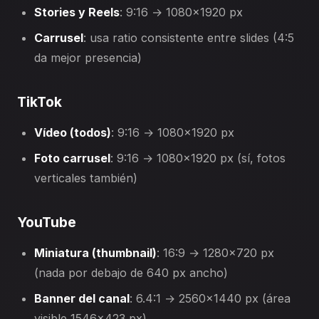
Stories y Reels
: 9:16 → 1080×1920 px
Carrusel
: usa ratio consistente entre slides (4:5
da mejor presencia)
TikTok
Vídeo (todos)
: 9:16 → 1080×1920 px
Foto carrusel
: 9:16 → 1080×1920 px (sí, fotos
verticales también)
YouTube
Miniatura (thumbnail)
: 16:9 → 1280×720 px
(nada por debajo de 640 px ancho)
Banner del canal
: 6.4:1 → 2560×1440 px (área
visible 1546×423 px)