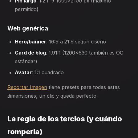
Pin largo
: 1:2.1 → 1000×2100 px (máximo
permitido)
Web genérica
Hero/banner
: 16:9 a 21:9 según diseño
Card de blog
: 1.91:1 (1200×630 también es OG
estándar)
Avatar
: 1:1 cuadrado
Recortar Imagen
tiene presets para todas estas
dimensiones, un clic y queda perfecto.
La regla de los tercios (y cuándo
romperla)