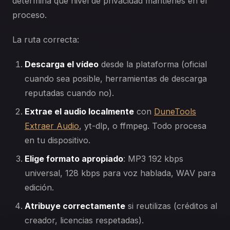
determina qué nivel de privacidad mantienes en el
proceso.
La ruta correcta:
Descarga el vídeo
desde la plataforma (oficial
cuando sea posible, herramientas de descarga
reputadas cuando no).
Extrae el audio localmente
con
DuneTools
Extraer Audio
, yt-dlp, o ffmpeg. Todo procesa
en tu dispositivo.
Elige formato apropiado
: MP3 192 kbps
universal, 128 kbps para voz hablada, WAV para
edición.
Atribuye correctamente
si reutilizas (créditos al
creador, licencias respetadas).