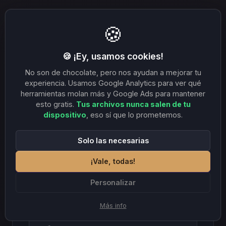
Los sitios “convertidor online gratis” son la peor
🍪
opción: anuncios fraudulentos, tracking, malware
ocasional, y tu URL en sus logs. La extracción local
🍪 ¡Ey, usamos cookies!
es estructuralmente mejor en cada eje, privacidad,
velocidad, confiabilidad, calidad.
No son de chocolate, pero nos ayudan a mejorar tu
experiencia. Usamos Google Analytics para ver qué
herramientas molan más y Google Ads para mantener
Tu audio favorito de TikTok, esa entrevista de
esto gratis.
Tus archivos nunca salen de tu
YouTube, el Reel de tu marca, todos accesibles,
dispositivo
, eso sí que lo prometemos.
archivados, transcribibles, sin que nadie ajeno se
entere.
Solo las necesarias
¡Vale, todas!
Personalizar
Herramientas mencionadas
Más info