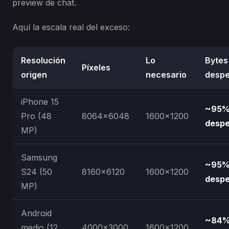
preview de chat.
Aquí la escala real del exceso:
Resolución
Lo
Bytes
Píxeles
origen
necesario
despe
iPhone 15
~95
Pro (48
8064×6048
1600×1200
despe
MP)
Samsung
~95
S24 (50
8160×6120
1600×1200
despe
MP)
Android
~84
medio (12
4000×3000
1600×1200