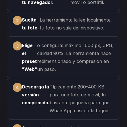
tu navegador.
móvil o portátil.
Suelta
La herramienta la lee localmente,
tu foto.
tu foto no sale del dispositivo.
Elige
o configura: máximo 1600 px, JPG,
el
calidad 90%. La herramienta hace
preset
redimensionado y compresión en
"Web"
un paso.
Descarga la
Típicamente 200-400 KB
versión
para una foto de móvil, lo
comprimida.
bastante pequeña para que
WhatsApp casi no la toque.