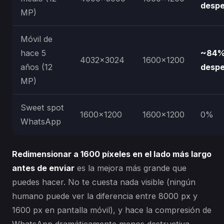
despe
MP)
Móvil de
hace 5
~84
4032×3024
1600×1200
años (12
despe
MP)
Sweet spot
1600×1200
1600×1200
0%
WhatsApp
Redimensionar a 1600 píxeles en el lado más largo
antes de enviar
es la mejora más grande que
puedes hacer. No te cuesta nada visible (ningún
humano puede ver la diferencia entre 8000 px y
1600 px en pantalla móvil), y hace la compresión de