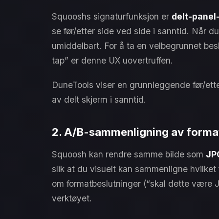
Squooshs signaturfunksjon er
delt-pane
se før/etter side ved side i sanntid. Når 
umiddelbart. For å ta en velbegrunnet beslu
tap” er denne UX uovertruffen.
DuneTools viser en grunnleggende før/ett
av delt skjerm i sanntid.
2. A/B-sammenligning av forma
Squoosh kan rendre samme bilde som
JP
slik at du visuelt kan sammenligne hvilket
om formatbeslutninger (“skal dette være JP
verktøyet.