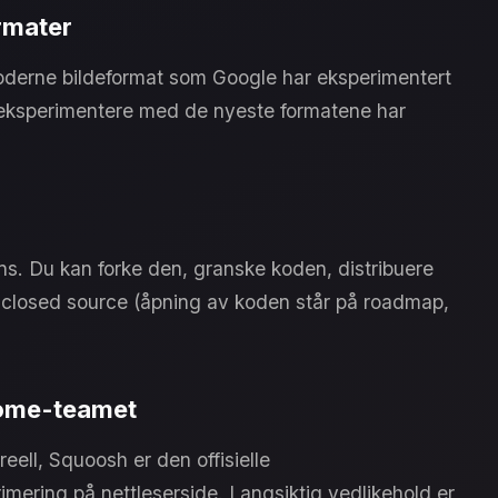
ormater
oderne bildeformat som Google har eksperimentert
 eksperimentere med de nyeste formatene har
s. Du kan forke den, granske koden, distribuere
t closed source (åpning av koden står på roadmap,
rome-teamet
ell, Squoosh er den offisielle
mering på nettleserside. Langsiktig vedlikehold er