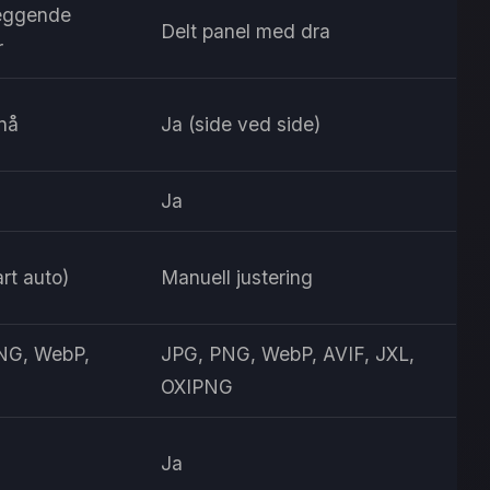
eggende
Delt panel med dra
r
nå
Ja (side ved side)
Ja
rt auto)
Manuell justering
NG, WebP,
JPG, PNG, WebP, AVIF, JXL,
OXIPNG
Ja