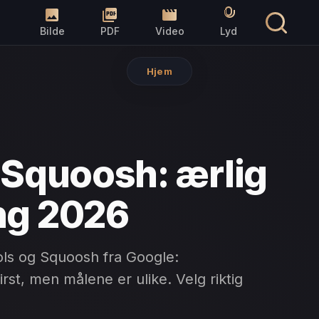
Bilde
PDF
Video
Lyd
Hjem
 Squoosh: ærlig
ng 2026
ls og Squoosh fra Google:
rst, men målene er ulike. Velg riktig