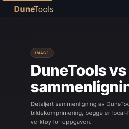
IMAGE
DuneTools vs
sammenligni
Detaljert sammenligning av DuneToo
bildekomprimering, begge er local-fi
verktøy for oppgaven.