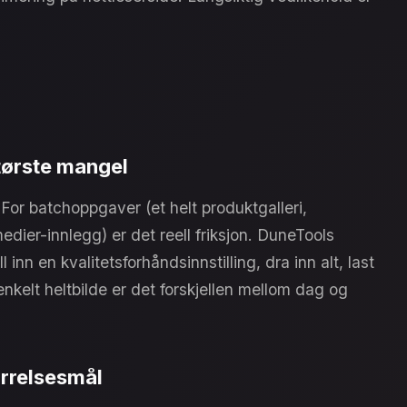
tørste mangel
 For batchoppgaver (et helt produktgalleri,
edier-innlegg) er det reell friksjon. DuneTools
ill inn en kvalitetsforhåndsinnstilling, dra inn alt, last
 enkelt heltbilde er det forskjellen mellom dag og
ørrelsesmål