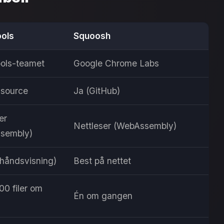
ols
Squoosh
ols-teamet
Google Chrome Labs
 source
Ja (GitHub)
er
Nettleser (WebAssembly)
sembly)
rhåndsvisning)
Best på nettet
100 filer om
Én om gangen
n