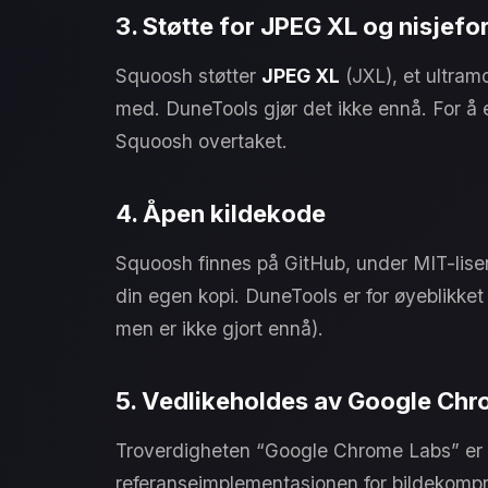
3. Støtte for JPEG XL og nisjef
Squoosh støtter
JPEG XL
(JXL), et ultram
med. DuneTools gjør det ikke ennå. For å
Squoosh overtaket.
4. Åpen kildekode
Squoosh finnes på GitHub, under MIT-lisen
din egen kopi. DuneTools er for øyeblikke
men er ikke gjort ennå).
5. Vedlikeholdes av Google Ch
Troverdigheten “Google Chrome Labs” er re
referanseimplementasjonen for bildekompri