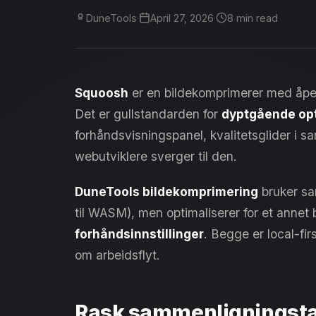
DuneTools
·
April 27, 2026
·
8 min read
Squoosh
er en bildekomprimerer med åpen 
Det er gullstandarden for
dyptgående opti
forhåndsvisningspanel, kvalitetsglider i 
webutviklere sverger til den.
DuneTools bildekomprimering
bruker sa
til WASM), men optimaliserer for et anne
forhåndsinnstillinger
. Begge er local-fir
om arbeidsflyt.
Rask sammenligningsta