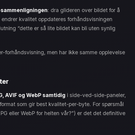
l-sammenligningen
: dra glideren over bildet for å
du endrer kvalitet oppdateres forhåndsvisningen
tning “dette er så lite bildet kan bli uten synlig
er-forhåndsvisning, men har ikke samme opplevelse
ter
G, AVIF og WebP samtidig
i side-ved-side-paneler,
 format som gir best kvalitet-per-byte. For spørsmål
G eller WebP for helten vår?”) er det det definitive