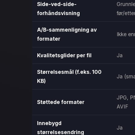
Side-ved-side-
Grunnl
forhåndsvisning
før/ette
A/B-sammenligning av
Ikke en
formater
Kvalitetsglider per fil
Ja
Størrelsesmål (f.eks. 100
Ja (sma
KB)
JPG, P
Støttede formater
AVIF
Innebygd
Ja
størrelsesendring