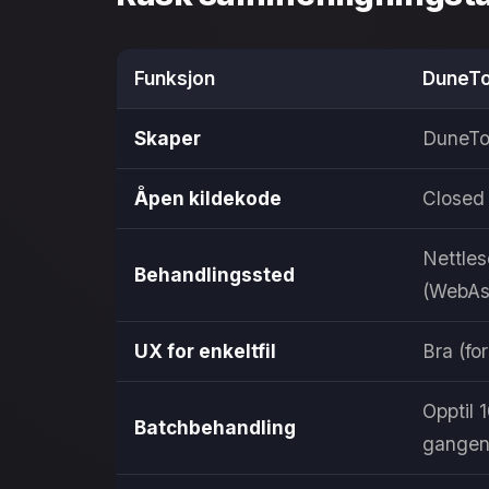
Funksjon
DuneTo
Skaper
DuneTo
Åpen kildekode
Closed
Nettles
Behandlingssted
(WebAs
UX for enkeltfil
Bra (fo
Opptil 
Batchbehandling
gange