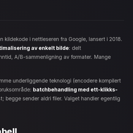
kildekode i nettleseren fra Google, lansert i 2018.
malisering av enkelt bilde
: delt
sanntid, A/B-sammenligning av formater. Mange
mme underliggende teknologi (encodere kompilert
t bruksområde:
batchbehandling med ett-klikks-
st; begge sender aldri filer. Valget handler egentlig
bell