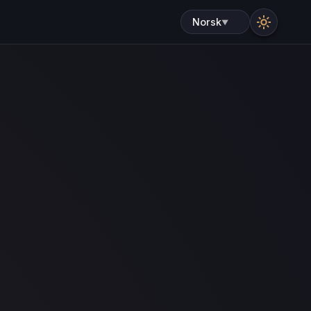
Norsk
▼